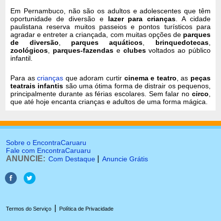
Em Pernambuco, não são os adultos e adolescentes que têm
oportunidade de diversão e
lazer para crianças
. A cidade
paulistana reserva muitos passeios e pontos turísticos para
agradar e entreter a criançada, com muitas opções de
parques
de diversão
,
parques aquáticos
,
brinquedotecas
,
zoológicos
,
parques-fazendas
e
clubes
voltados ao público
infantil.
Para as
crianças
que adoram curtir
cinema e teatro
, as
peças
teatrais infantis
são uma ótima forma de distrair os pequenos,
principalmente durante as férias escolares. Sem falar no
circo
,
que até hoje encanta crianças e adultos de uma forma mágica.
Sobre o EncontraCaruaru
Fale com EncontraCaruaru
ANUNCIE:
|
Com Destaque
Anuncie Grátis
|
Termos do Serviço
Política de Privacidade