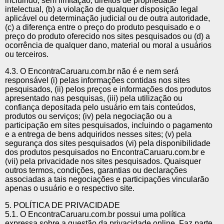
incluindo, sem limitação, direitos de propriedade
intelectual, (b) a violação de qualquer disposição legal
aplicável ou determinação judicial ou de outra autoridade,
(c) a diferença entre o preço do produto pesquisado e o
preço do produto oferecido nos sites pesquisados ou (d) a
ocorrência de qualquer dano, material ou moral a usuários
ou terceiros.
4.3. O EncontraCaruaru.com.br não é e nem será
responsável (i) pelas informações contidas nos sites
pesquisados, (ii) pelos preços e informações dos produtos
apresentado nas pesquisas, (iii) pela utilização ou
confiança depositada pelo usuário em tais conteúdos,
produtos ou serviços; (iv) pela negociação ou a
participação em sites pesquisados, incluindo o pagamento
e a entrega de bens adquiridos nesses sites; (v) pela
segurança dos sites pesquisados (vi) pela disponibilidade
dos produtos pesquisados no EncontraCaruaru.com.br e
(vii) pela privacidade nos sites pesquisados. Quaisquer
outros termos, condições, garantias ou declarações
associadas a tais negociações e participações vincularão
apenas o usuário e o respectivo site.
5. POLÍTICA DE PRIVACIDADE
5.1. O EncontraCaruaru.com.br possui uma política
expressa sobre a questão da privacidade online. Faz parte