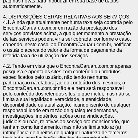
páginas novas para introduzir em sua base de dados
automaticamente.
4. DISPOSIÇÕES GERAIS RELATIVAS AOS SERVIÇOS
4.1. Ainda que atualmente nenhuma taxa seja cobrada pelo
EncontraCaruaru.com.br em razão da prestação dos
serviços previstos acima, a qualquer momento a prestação
de tais serviços poderá vir a ser cobrada, conforme o caso,
cabendo, neste caso, ao EncontraCaruaru.com.br, notificar
o usuário acerca do valor e da forma de pagamento da
referida taxa de utilização dos serviços.
4.2. Tendo em vista que o EncontraCaruaru.com.br apenas
pesquisa e aponta os sites com conteúdo ou produtos
especificados pelo usuário, não tendo nenhuma
participação na elaboração do conteúdo dos mesmos, o
EncontraCaruaru.com.br não é e nem será responsável
pelo conteúdo dos referidos sites, o que inclui, mas não se
limita a sua legalidade, veracidade, autenticidade,
disponibilidade ou atualização, ficando isento de qualquer
responsabilidade em razão de quaisquer demandas,
investigações, inquéritos, ações ou reivindicações,
judiciais ou não, relativas ao serviço ora mencionado, que
tenham como fundamento, mas não se limitando a: (a)
infringência de direitos de qualquer natureza de terceiros,