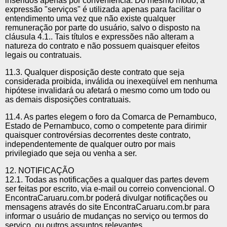
inseridos apenas por conveniência. Do mesmo modo, a
expressão "serviços" é utilizada apenas para facilitar o
entendimento uma vez que não existe qualquer
remuneração por parte do usuário, salvo o disposto na
cláusula 4.1.. Tais títulos e expressões não alteram a
natureza do contrato e não possuem quaisquer efeitos
legais ou contratuais.
11.3. Qualquer disposição deste contrato que seja
considerada proibida, inválida ou inexeqüível em nenhuma
hipótese invalidará ou afetará o mesmo como um todo ou
as demais disposições contratuais.
11.4. As partes elegem o foro da Comarca de Pernambuco,
Estado de Pernambuco, como o competente para dirimir
quaisquer controvérsias decorrentes deste contrato,
independentemente de qualquer outro por mais
privilegiado que seja ou venha a ser.
12. NOTIFICAÇÃO
12.1. Todas as notificações a qualquer das partes devem
ser feitas por escrito, via e-mail ou correio convencional. O
EncontraCaruaru.com.br poderá divulgar notificações ou
mensagens através do site EncontraCaruaru.com.br para
informar o usuário de mudanças no serviço ou termos do
serviço, ou outros assuntos relevantes.