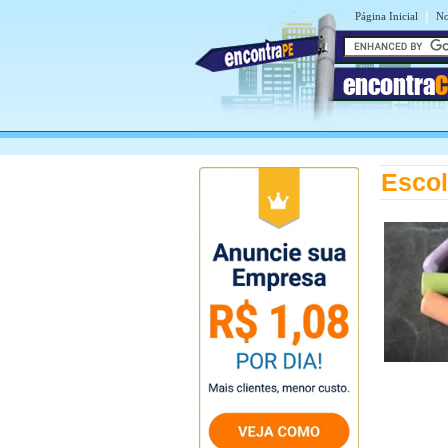
|
Página Inicial
No
encontra
C
Escol