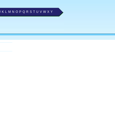
J
K
L
M
N
O
P
Q
R
S
T
U
V
W
X
Y