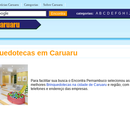
|
|
|
tícias Caruaru
Categorias
Sobre Caruaru
A
B
C
D
E
F
G
H
I
categorias:
aruaru
uedotecas em Caruaru
Para facilitar sua busca o Encontra Pernambuco selecionou as
melhores
Brinquedotecas na cidade de Caruaru
e região, com
telefones e endereço das empresas.