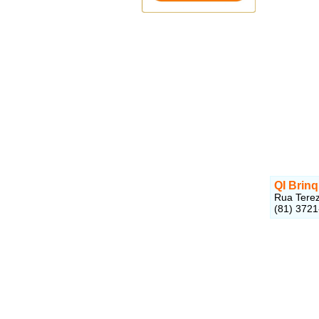
QI Brin
Rua Terezi
(81) 372