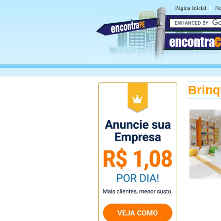
|
Página Inicial
No
encontra
C
Brinq