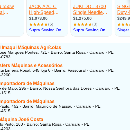
l Imaqui Máquinas Agrícolas
osé Marques Pontes, 721 - Bairro: Santa Rosa - Caruaru - PE
1-0783
nsfers Máquinas e Acessórios
ui Limeira Rosal, 545 loja 6 - Bairro: Vassoural - Caruaru - PE
2-3260
 Importadora de Máquinas
 de Maio, 295 - Bairro: Nossa Senhora das Dores - Caruaru - PE
3-1515
 Importadora de Máquinas
aulo, 452 - Bairro: Maurício de Nassau - Caruaru - PE
1-4515
 Máquina José Costa
do Pinto, 163 - Bairro: Santa Rosa - Caruaru - PE
1-4203