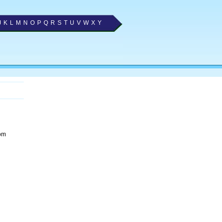
J
K
L
M
N
O
P
Q
R
S
T
U
V
W
X
Y
com