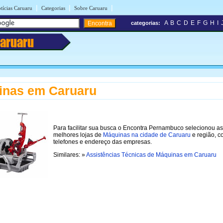
|
|
|
tícias Caruaru
Categorias
Sobre Caruaru
A
B
C
D
E
F
G
H
I
categorias:
aruaru
inas em Caruaru
Para facilitar sua busca o Encontra Pernambuco selecionou as
melhores lojas de
Máquinas na cidade de Caruaru
e região, 
telefones e endereço das empresas.
Similares: »
Assistências Técnicas de Máquinas em Caruaru