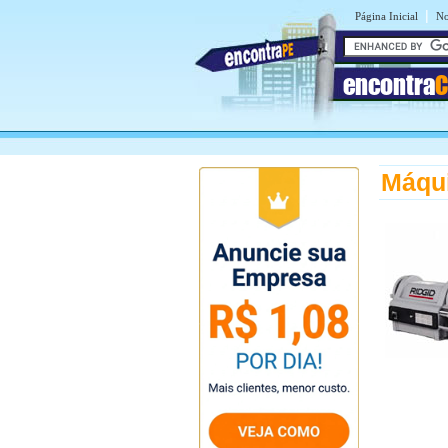
|
Página Inicial
No
encontra
C
Máqu