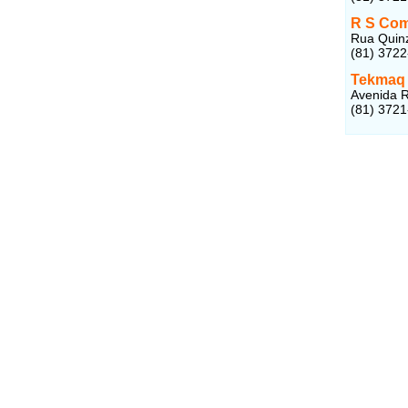
R S Com
Rua Quinz
(81) 372
Tekmaq
Avenida R
(81) 372