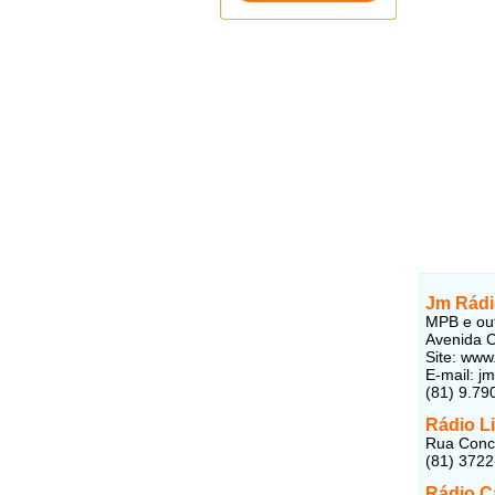
Jm Rádi
MPB e out
Avenida C
Site: www
E-mail: j
(81) 9.79
Rádio L
Rua Conce
(81) 3722
Rádio C