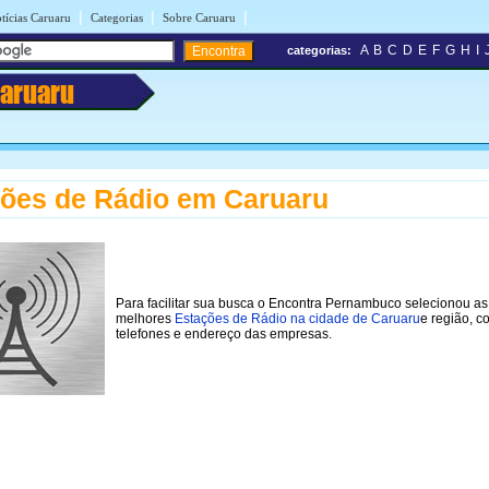
|
|
|
tícias Caruaru
Categorias
Sobre Caruaru
A
B
C
D
E
F
G
H
I
categorias:
aruaru
ões de Rádio em Caruaru
Para facilitar sua busca o Encontra Pernambuco selecionou as
melhores
Estações de Rádio na cidade de Caruaru
e região, c
telefones e endereço das empresas.