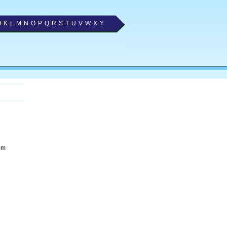
J
K
L
M
N
O
P
Q
R
S
T
U
V
W
X
Y
om