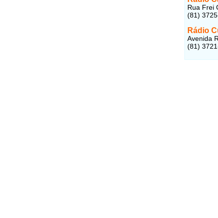
Rua Frei 
(81) 372
Rádio C
Avenida R
(81) 372