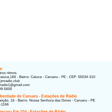
o
ros ritmos.
aiuca,166 - Bairro: Caiuca - Caruaru - PE - CEP: 55034-310
.jmradio.club
mradio1@gmail.com
09-5600
iberdade de Caruaru - Estações de Rádio
ição, 16 - Bairro: Nossa Senhora das Dores - Caruaru - PE
-1166
aruaru Fm 104 - Estações de Rádio