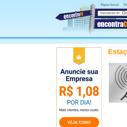
|
Página Inicial
No
encontra
C
Estaç