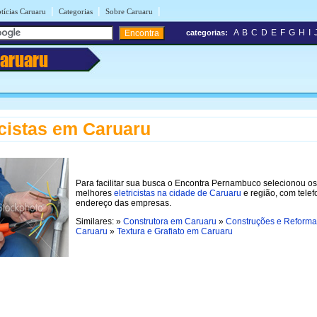
|
|
|
tícias Caruaru
Categorias
Sobre Caruaru
A
B
C
D
E
F
G
H
I
categorias:
aruaru
icistas em Caruaru
Para facilitar sua busca o Encontra Pernambuco selecionou os
melhores
eletricistas na cidade de Caruaru
e região, com telef
endereço das empresas.
Similares: »
Construtora em Caruaru
»
Construções e Reform
Caruaru
»
Textura e Grafiato em Caruaru