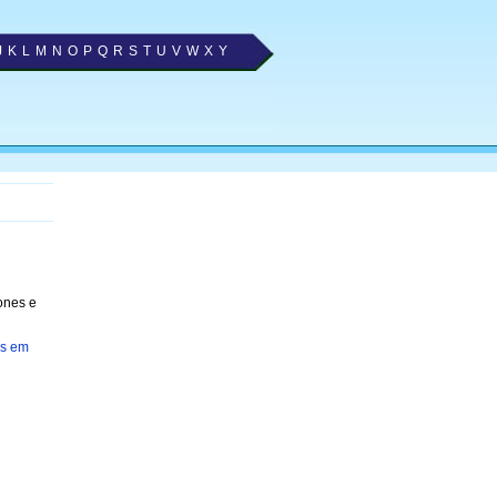
J
K
L
M
N
O
P
Q
R
S
T
U
V
W
X
Y
ones e
as em