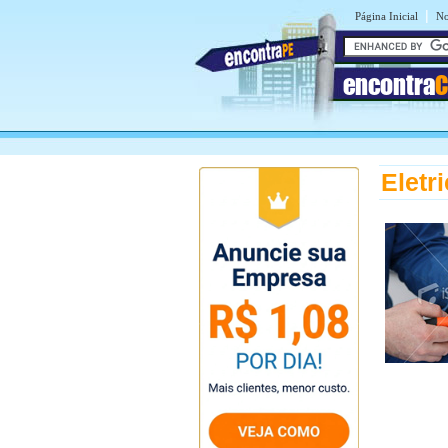
|
Página Inicial
No
encontra
C
Eletr