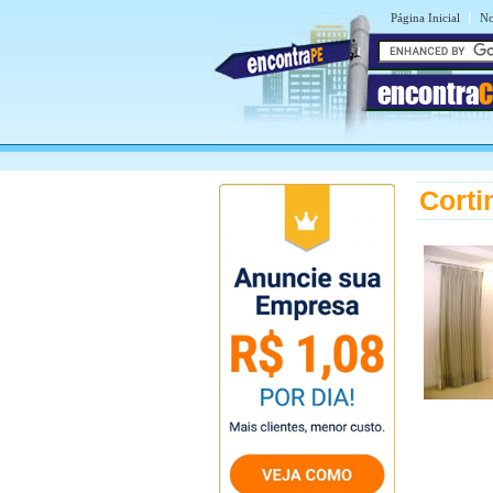
|
Página Inicial
No
encontra
C
Corti