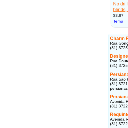
Charm P
Rua Gonça
(81) 372
Designe
Rua Douto
(81) 372
Persian
Rua São P
(81) 372
persiana
Persiana
Avenida R
(81) 372
Requint
Avenida R
(81) 372