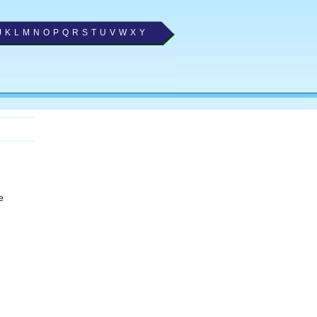
J
K
L
M
N
O
P
Q
R
S
T
U
V
W
X
Y
e