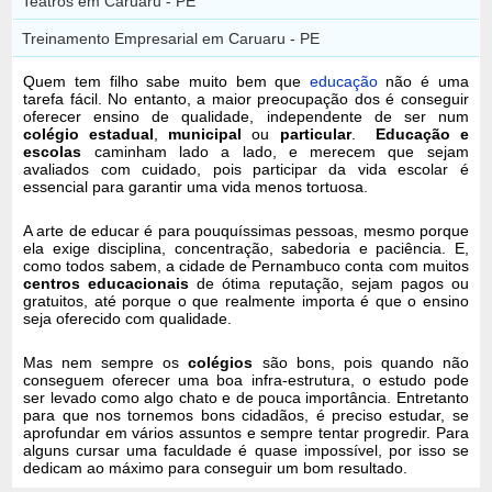
Teatros em Caruaru - PE
Treinamento Empresarial em Caruaru - PE
Quem tem filho sabe muito bem que
educação
não é uma
tarefa fácil. No entanto, a maior preocupação dos é conseguir
oferecer ensino de qualidade, independente de ser num
colégio estadual
,
municipal
ou
particular
.
Educação e
escolas
caminham lado a lado, e merecem que sejam
avaliados com cuidado, pois participar da vida escolar é
essencial para garantir uma vida menos tortuosa.
A arte de educar é para pouquíssimas pessoas, mesmo porque
ela exige disciplina, concentração, sabedoria e paciência. E,
como todos sabem, a cidade de Pernambuco conta com muitos
centros educacionais
de ótima reputação, sejam pagos ou
gratuitos, até porque o que realmente importa é que o ensino
seja oferecido com qualidade.
Mas nem sempre os
colégios
são bons, pois quando não
conseguem oferecer uma boa infra-estrutura, o estudo pode
ser levado como algo chato e de pouca importância. Entretanto
para que nos tornemos bons cidadãos, é preciso estudar, se
aprofundar em vários assuntos e sempre tentar progredir. Para
alguns cursar uma faculdade é quase impossível, por isso se
dedicam ao máximo para conseguir um bom resultado.