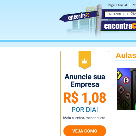
|
Página Inicial
No
encontra
C
Aulas