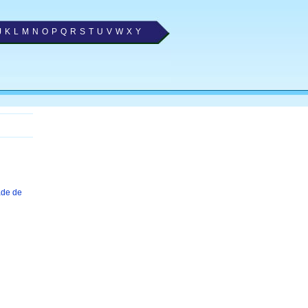
J
K
L
M
N
O
P
Q
R
S
T
U
V
W
X
Y
ade de