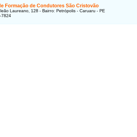
de Formação de Condutores São Cristovão
eão Laureano, 128 - Bairro: Petrópolis - Caruaru - PE
1-7824