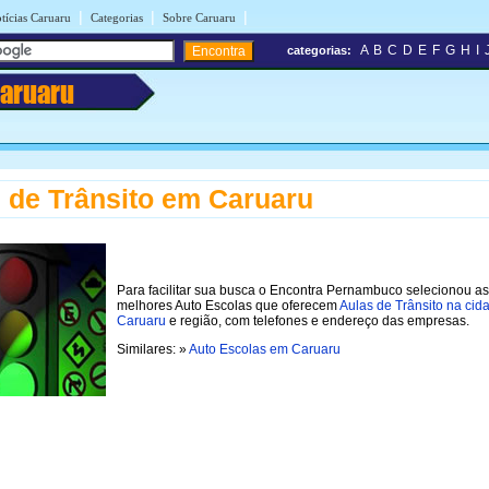
|
|
|
tícias Caruaru
Categorias
Sobre Caruaru
A
B
C
D
E
F
G
H
I
categorias:
aruaru
 de Trânsito em Caruaru
Para facilitar sua busca o Encontra Pernambuco selecionou as
melhores Auto Escolas que oferecem
Aulas de Trânsito na cid
Caruaru
e região, com telefones e endereço das empresas.
Similares: »
Auto Escolas em Caruaru