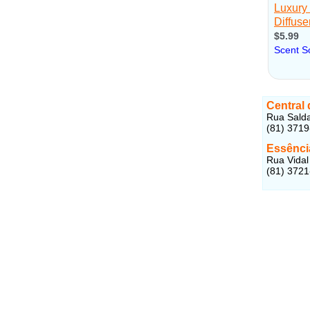
Central
Rua Salda
(81) 371
Essência
Rua Vidal
(81) 372