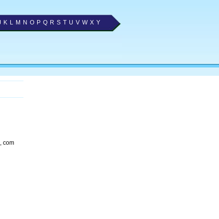
J
K
L
M
N
O
P
Q
R
S
T
U
V
W
X
Y
, com