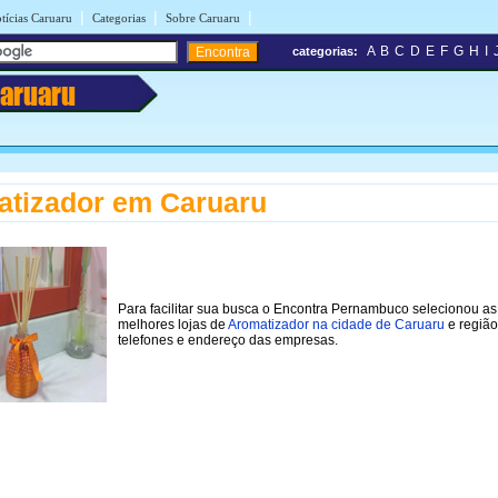
|
|
|
tícias Caruaru
Categorias
Sobre Caruaru
A
B
C
D
E
F
G
H
I
categorias:
aruaru
tizador em Caruaru
Para facilitar sua busca o Encontra Pernambuco selecionou as
melhores lojas de
Aromatizador na cidade de Caruaru
e região
telefones e endereço das empresas.