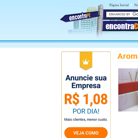
|
Página Inicial
No
encontra
C
Aroma