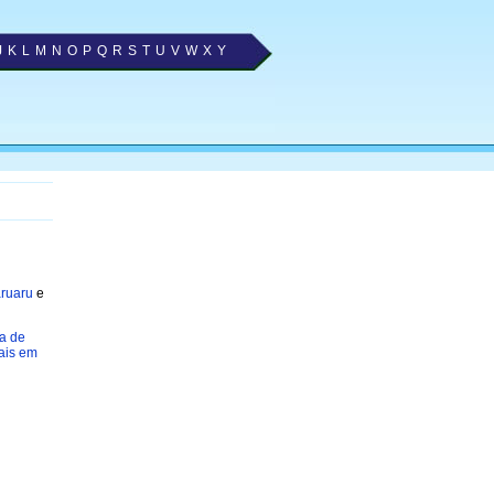
J
K
L
M
N
O
P
Q
R
S
T
U
V
W
X
Y
aruaru
e
a de
ais em