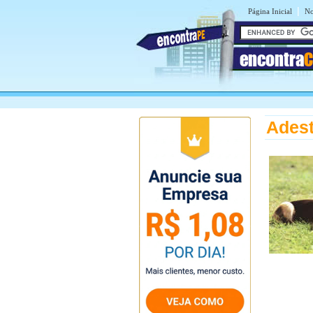
|
Página Inicial
No
encontra
C
Ades