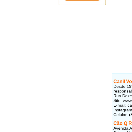
Canil Vo
Desde 199
responsab
Rua Dezen
Site: www
E-mail: c
Instagra
Celular: 
Cão Q R
Avenida 