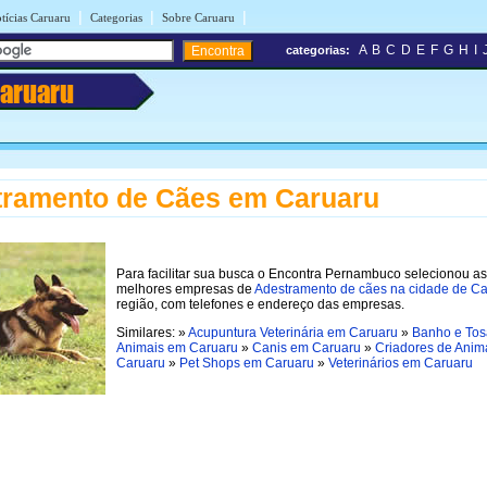
|
|
|
tícias Caruaru
Categorias
Sobre Caruaru
A
B
C
D
E
F
G
H
I
categorias:
aruaru
tramento de Cães em Caruaru
Para facilitar sua busca o Encontra Pernambuco selecionou as
melhores empresas de
Adestramento de cães na cidade de C
região, com telefones e endereço das empresas.
Similares: »
Acupuntura Veterinária em Caruaru
»
Banho e Tos
Animais em Caruaru
»
Canis em Caruaru
»
Criadores de Anim
Caruaru
»
Pet Shops em Caruaru
»
Veterinários em Caruaru