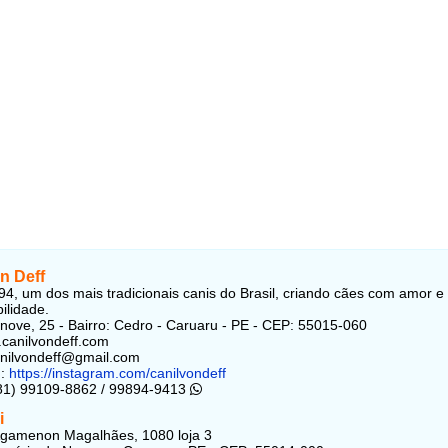
n Deff
4, um dos mais tradicionais canis do Brasil, criando cães com amor e
ilidade.
ove, 25 - Bairro: Cedro - Caruaru - PE - CEP: 55015-060
.canilvondeff.com
anilvondeff@gmail.com
m:
https://instagram.com/canilvondeff
(81) 99109-8862 / 99894-9413
i
Agamenon Magalhães, 1080 loja 3