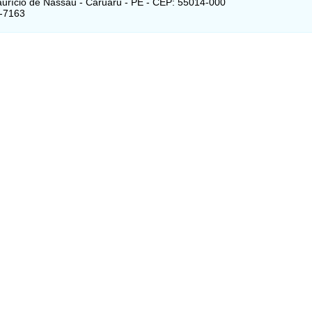
aurício de Nassau - Caruaru - PE - CEP: 55014-000
1-7163