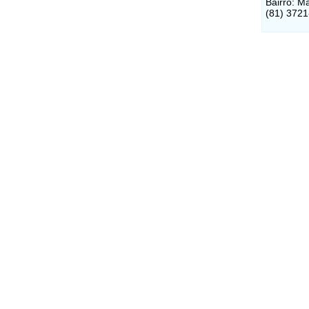
Bairro: M
(81) 372